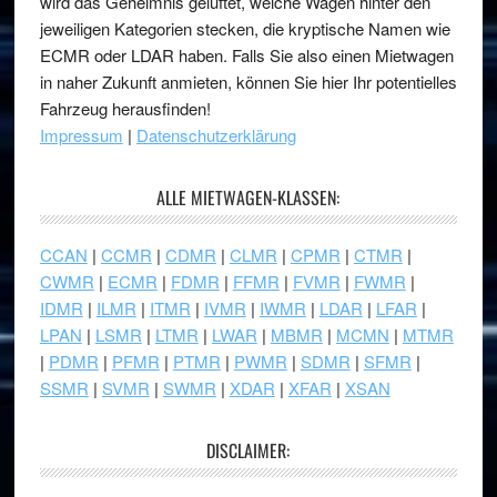
wird das Geheimnis gelüftet, welche Wagen hinter den
jeweiligen Kategorien stecken, die kryptische Namen wie
ECMR oder LDAR haben. Falls Sie also einen Mietwagen
in naher Zukunft anmieten, können Sie hier Ihr potentielles
Fahrzeug herausfinden!
Impressum
|
Datenschutzerklärung
ALLE MIETWAGEN-KLASSEN:
CCAN
|
CCMR
|
CDMR
|
CLMR
|
CPMR
|
CTMR
|
CWMR
|
ECMR
|
FDMR
|
FFMR
|
FVMR
|
FWMR
|
IDMR
|
ILMR
|
ITMR
|
IVMR
|
IWMR
|
LDAR
|
LFAR
|
LPAN
|
LSMR
|
LTMR
|
LWAR
|
MBMR
|
MCMN
|
MTMR
|
PDMR
|
PFMR
|
PTMR
|
PWMR
|
SDMR
|
SFMR
|
SSMR
|
SVMR
|
SWMR
|
XDAR
|
XFAR
|
XSAN
DISCLAIMER: