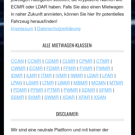
ECMR oder LDAR haben. Falls Sie also einen Mietwagen
in naher Zukunft anmieten, können Sie hier Ihr potentielles
Fahrzeug herausfinden!
Impressum
|
Datenschutzerklärung
ALLE MIETWAGEN-KLASSEN:
CCAN
|
CCMR
|
CDMR
|
CLMR
|
CPMR
|
CTMR
|
CWMR
|
ECMR
|
FDMR
|
FFMR
|
FVMR
|
FWMR
|
IDMR
|
ILMR
|
ITMR
|
IVMR
|
IWMR
|
LDAR
|
LFAR
|
LPAN
|
LSMR
|
LTMR
|
LWAR
|
MBMR
|
MCMN
|
MTMR
|
PDMR
|
PFMR
|
PTMR
|
PWMR
|
SDMR
|
SFMR
|
SSMR
|
SVMR
|
SWMR
|
XDAR
|
XFAR
|
XSAN
DISCLAIMER:
Wir sind eine neutrale Plattform und mit keiner der