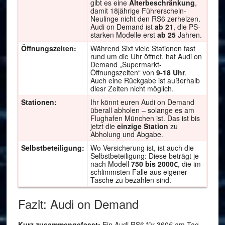
gibt es eine
Alterbeschränkung
,
damit 18jährige Führerschein-
Neulinge nicht den RS6 zerheizen.
Audi on Demand ist
ab 21
, die PS-
starken Modelle erst
ab 25
Jahren.
Öffnungszeiten:
Während Sixt viele Stationen fast
rund um die Uhr öffnet, hat Audi on
Demand „Supermarkt-
Öffnungszeiten“ von
9-18 Uhr
.
Auch eine Rückgabe ist außerhalb
diesr Zeiten nicht möglich.
Stationen:
Ihr könnt euren Audi on Demand
überall abholen – solange es am
Flughafen München ist. Das ist bis
jetzt die
einzige Station
zu
Abholung und Abgabe.
Selbstbeteiligung:
Wo Versicherung ist, ist auch die
Selbstbeteiligung: Diese beträgt je
nach Modell
750 bis 2000€
, die im
schlimmsten Falle aus eigener
Tasche zu bezahlen sind.
Fazit: Audi on Demand
Kurz zusammengefasst:
Ein Audi RS6 für 360€ am Tag,