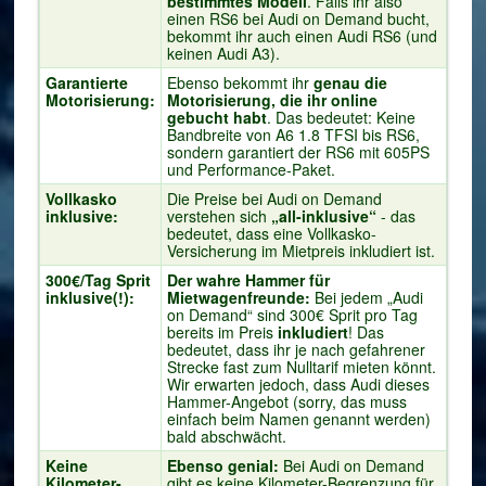
bestimmtes Modell
. Falls ihr also
einen RS6 bei Audi on Demand bucht,
bekommt ihr auch einen Audi RS6 (und
keinen Audi A3).
Garantierte
Ebenso bekommt ihr
genau die
Motorisierung:
Motorisierung, die ihr online
gebucht habt
. Das bedeutet: Keine
Bandbreite von A6 1.8 TFSI bis RS6,
sondern garantiert der RS6 mit 605PS
und Performance-Paket.
Vollkasko
Die Preise bei Audi on Demand
inklusive:
verstehen sich
„all-inklusive“
- das
bedeutet, dass eine Vollkasko-
Versicherung im Mietpreis inkludiert ist.
300€/Tag Sprit
Der wahre Hammer für
inklusive(!):
Mietwagenfreunde:
Bei jedem „Audi
on Demand“ sind 300€ Sprit pro Tag
bereits im Preis
inkludiert
! Das
bedeutet, dass ihr je nach gefahrener
Strecke fast zum Nulltarif mieten könnt.
Wir erwarten jedoch, dass Audi dieses
Hammer-Angebot (sorry, das muss
einfach beim Namen genannt werden)
bald abschwächt.
Keine
Ebenso genial:
Bei Audi on Demand
Kilometer-
gibt es keine Kilometer-Begrenzung für