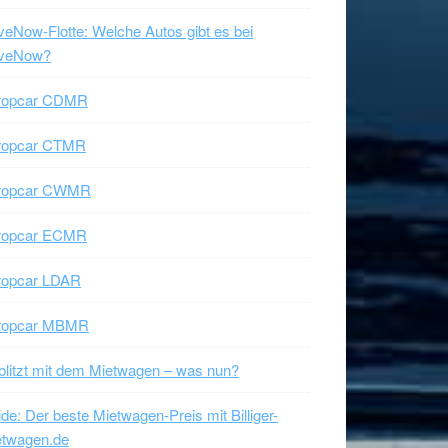
veNow-Flotte: Welche Autos gibt es bei
iveNow?
ropcar CDMR
ropcar CTMR
ropcar CWMR
ropcar ECMR
ropcar LDAR
ropcar MBMR
litzt mit dem Mietwagen – was nun?
de: Der beste Mietwagen-Preis mit Billiger-
etwagen.de