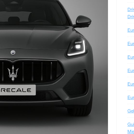
Dri
Dr
Eu
Eu
Eu
Eu
Eu
Eu
Geb
Gui
Mi