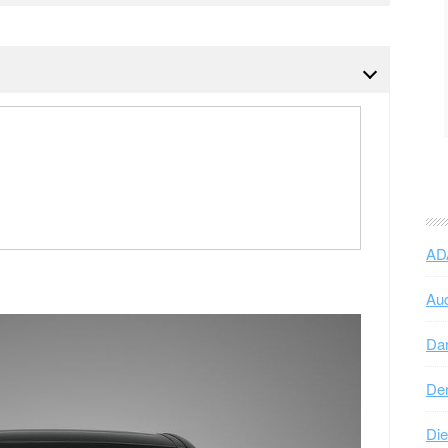
AD
Au
Dar
Der
Die