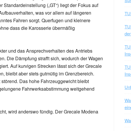
Sun
 Standardeinstellung („GT“) liegt der Fokus auf
ufbauverhalten, was vor allem auf längeren
TUI
anntes Fahren sorgt. Querfugen und kleinere
TUI
 ohne dass die Karosserie übermäßig
der
TUI
kter und das Ansprechverhalten des Antriebs
Ins
en. Die Dämpfung strafft sich, wodurch der Wagen
ert. Auf kurvigen Strecken lässt sich der Grecale
TUI
n, bleibt aber stets gutmütig im Grenzbereich.
Ins
t störend. Das hohe Fahrzeuggewicht bleibt
Unf
die gelungene Fahrwerksabstimmung weitgehend
War
ein
ucht, wird anderswo fündig. Der Grecale Modena
Was