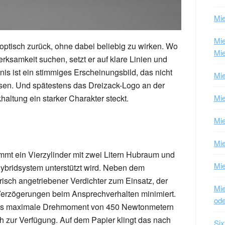
Mie
Mi
optisch zurück, ohne dabei beliebig zu wirken. Wo
Mie
ksamkeit suchen, setzt er auf klare Linien und
s ist ein stimmiges Erscheinungsbild, das nicht
Mie
ssen. Und spätestens das Dreizack-Logo an der
Mie
khaltung ein starker Charakter steckt.
Mie
Mi
mt ein Vierzylinder mit zwei Litern Hubraum und
Mie
hybridsystem unterstützt wird. Neben dem
risch angetriebener Verdichter zum Einsatz, der
Mie
Verzögerungen beim Ansprechverhalten minimiert.
ode
 das maximale Drehmoment von 450 Newtonmetern
ch zur Verfügung. Auf dem Papier klingt das nach
Six