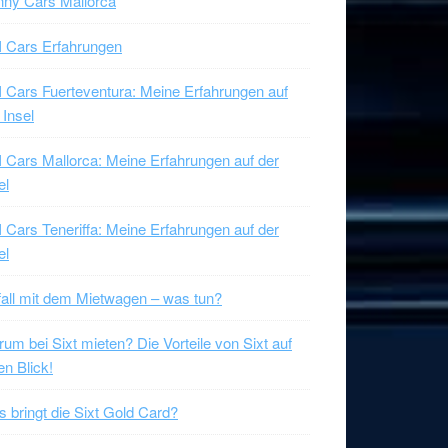
ny Cars Mallorca
 Cars Erfahrungen
 Cars Fuerteventura: Meine Erfahrungen auf
 Insel
 Cars Mallorca: Meine Erfahrungen auf der
el
 Cars Teneriffa: Meine Erfahrungen auf der
el
all mit dem Mietwagen – was tun?
um bei Sixt mieten? Die Vorteile von Sixt auf
en Blick!
 bringt die Sixt Gold Card?