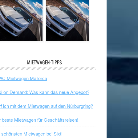
MIETWAGEN-TIPPS
AC Mietwagen Mallorca
di on Demand: Was kann das neue Angebot?
f ich mit dem Mietwagen auf den Nürburgring?
 beste Mietwagen für Geschäftsreisen!
 schönsten Mietwagen bei Sixt!