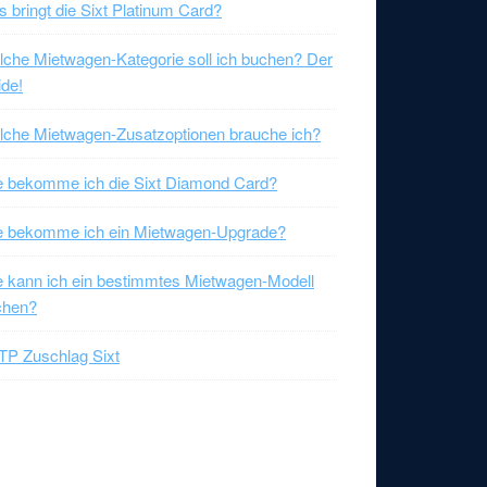
 bringt die Sixt Platinum Card?
che Mietwagen-Kategorie soll ich buchen? Der
de!
che Mietwagen-Zusatzoptionen brauche ich?
 bekomme ich die Sixt Diamond Card?
e bekomme ich ein Mietwagen-Upgrade?
 kann ich ein bestimmtes Mietwagen-Modell
chen?
P Zuschlag Sixt