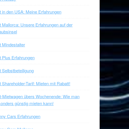
t in den USA: Meine Erfahrungen
t Mallorca: Unsere Erfahrungen auf der
aubsinsel
t Mindestalter
t Plus Erfahrungen
t Selbstbeteiligung
t Shareholder-Tarif: Mieten mit Rabatt!
xt-Mietwagen übers Wochenende: Wie man
onders günstig mieten kann!
nny Cars Erfahrungen