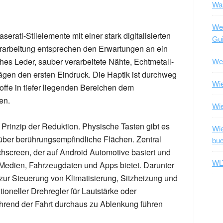
Was
Wel
rati-Stilelemente mit einer stark digitalisierten
Gui
erarbeitung entsprechen den Erwartungen an ein
Wel
hes Leder, sauber verarbeitete Nähte, Echtmetall-
ägen den ersten Eindruck. Die Haptik ist durchweg
Wie
offe in tiefer liegenden Bereichen dem
en.
Wi
 Prinzip der Reduktion. Physische Tasten gibt es
Wie
 über berührungsempfindliche Flächen. Zentral
bu
chscreen, der auf Android Automotive basiert und
WLT
, Medien, Fahrzeugdaten und Apps bietet. Darunter
n zur Steuerung von Klimatisierung, Sitzheizung und
ioneller Drehregler für Lautstärke oder
ährend der Fahrt durchaus zu Ablenkung führen