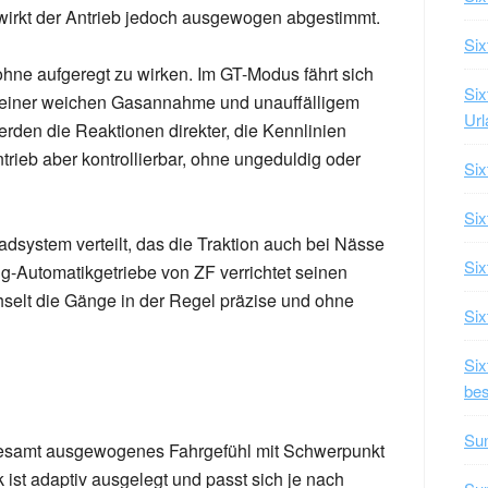
 wirkt der Antrieb jedoch ausgewogen abgestimmt.
Six
 ohne aufgeregt zu wirken. Im GT-Modus fährt sich
Six
t einer weichen Gasannahme und unauffälligem
Url
erden die Reaktionen direkter, die Kennlinien
ntrieb aber kontrollierbar, ohne ungeduldig oder
Six
Six
radsystem verteilt, das die Traktion auch bei Nässe
Six
ng-Automatikgetriebe von ZF verrichtet seinen
elt die Gänge in der Regel präzise und ohne
Six
Si
bes
Su
sgesamt ausgewogenes Fahrgefühl mit Schwerpunkt
 ist adaptiv ausgelegt und passt sich je nach