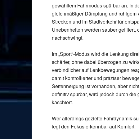
gewähltem Fahrmodus spürbar an. In der
gleichmäßiger Dämpfung und ruhigem A
Strecken und im Stadtverkehr für entsp
Unebenheiten werden sauber gefiltert,
nachschwingt.
Im „Sport“-Modus wird die Lenkung dire
schärfer, ohne dabei überzogen zu wirk
verbindlicher auf Lenkbewegungen reagi
damit kontrollierter und präziser bewege
Seitenneigung ist vorhanden, aber nich
definitiv spürbar, wird jedoch durch 
kaschiert.
Wer allerdings gezielte Fahrdynamik s
legt den Fokus erkennbar auf Komfort.