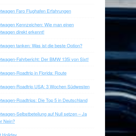
twagen Faro Flughafen Erfahrungen
etwagen Kennzeichen: Wie man einen
twagen direkt erkennt!
twagen tanken: Was ist die beste Option?
twagen-Fahrbericht: Der BMW 135i von Sixt!
twagen-Roadtrip in Florida: Route
etwagen-Roadtrip USA: 3 Wochen Südwesten
twagen-Roadtrips: Die Top 5 in Deutschland
twagen-Selbstbeteilung auf Null setzen – Ja
r Nein?
t Holiday