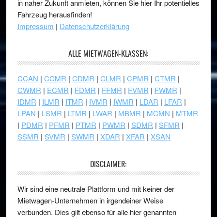
in naher Zukunft anmieten, können Sie hier Ihr potentielles
Fahrzeug herausfinden!
Impressum
|
Datenschutzerklärung
ALLE MIETWAGEN-KLASSEN:
CCAN
|
CCMR
|
CDMR
|
CLMR
|
CPMR
|
CTMR
|
CWMR
|
ECMR
|
FDMR
|
FFMR
|
FVMR
|
FWMR
|
IDMR
|
ILMR
|
ITMR
|
IVMR
|
IWMR
|
LDAR
|
LFAR
|
LPAN
|
LSMR
|
LTMR
|
LWAR
|
MBMR
|
MCMN
|
MTMR
|
PDMR
|
PFMR
|
PTMR
|
PWMR
|
SDMR
|
SFMR
|
SSMR
|
SVMR
|
SWMR
|
XDAR
|
XFAR
|
XSAN
DISCLAIMER:
Wir sind eine neutrale Plattform und mit keiner der
Mietwagen-Unternehmen in irgendeiner Weise
verbunden. Dies gilt ebenso für alle hier genannten