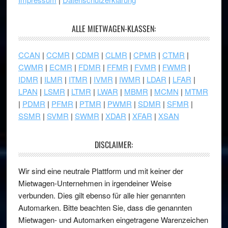
ALLE MIETWAGEN-KLASSEN:
CCAN
|
CCMR
|
CDMR
|
CLMR
|
CPMR
|
CTMR
|
CWMR
|
ECMR
|
FDMR
|
FFMR
|
FVMR
|
FWMR
|
IDMR
|
ILMR
|
ITMR
|
IVMR
|
IWMR
|
LDAR
|
LFAR
|
LPAN
|
LSMR
|
LTMR
|
LWAR
|
MBMR
|
MCMN
|
MTMR
|
PDMR
|
PFMR
|
PTMR
|
PWMR
|
SDMR
|
SFMR
|
SSMR
|
SVMR
|
SWMR
|
XDAR
|
XFAR
|
XSAN
DISCLAIMER:
Wir sind eine neutrale Plattform und mit keiner der
Mietwagen-Unternehmen in irgendeiner Weise
verbunden. Dies gilt ebenso für alle hier genannten
Automarken. Bitte beachten Sie, dass die genannten
Mietwagen- und Automarken eingetragene Warenzeichen