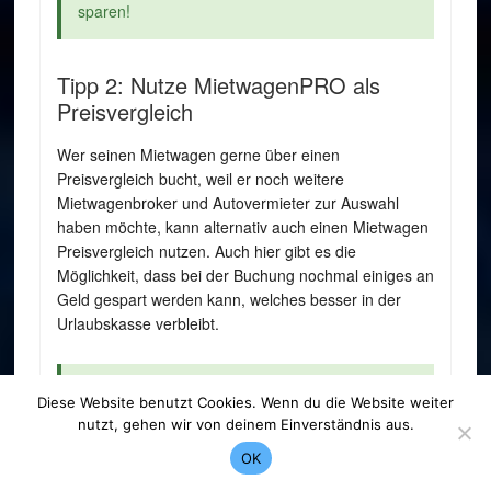
sparen!
Tipp 2: Nutze MietwagenPRO als
Preisvergleich
Wer seinen Mietwagen gerne über einen
Preisvergleich bucht, weil er noch weitere
Mietwagenbroker und Autovermieter zur Auswahl
haben möchte, kann alternativ auch einen Mietwagen
Preisvergleich nutzen. Auch hier gibt es die
Möglichkeit, dass bei der Buchung nochmal einiges an
Geld gespart werden kann, welches besser in der
Urlaubskasse verbleibt.
Der Mietwagen Preisvergleich
MietwagenPRO
Diese Website benutzt Cookies. Wenn du die Website weiter
bietet mit seiner Gutscheinseite auf alle
nutzt, gehen wir von deinem Einverständnis aus.
Angebote einen 5% Cashback Rabatt an. Wer
OK
also seine Buchung über diesen Preisvergleich
vornimmt, erhält nach Fahrzeugabholung auf