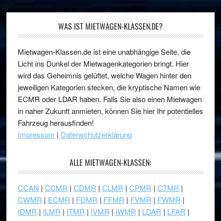
WAS IST MIETWAGEN-KLASSEN.DE?
Mietwagen-Klassen.de ist eine unabhängige Seite, die
Licht ins Dunkel der Mietwagenkategorien bringt. Hier
wird das Geheimnis gelüftet, welche Wagen hinter den
jeweiligen Kategorien stecken, die kryptische Namen wie
ECMR oder LDAR haben. Falls Sie also einen Mietwagen
in naher Zukunft anmieten, können Sie hier Ihr potentielles
Fahrzeug herausfinden!
Impressum
|
Datenschutzerklärung
ALLE MIETWAGEN-KLASSEN:
CCAN
|
CCMR
|
CDMR
|
CLMR
|
CPMR
|
CTMR
|
CWMR
|
ECMR
|
FDMR
|
FFMR
|
FVMR
|
FWMR
|
IDMR
|
ILMR
|
ITMR
|
IVMR
|
IWMR
|
LDAR
|
LFAR
|