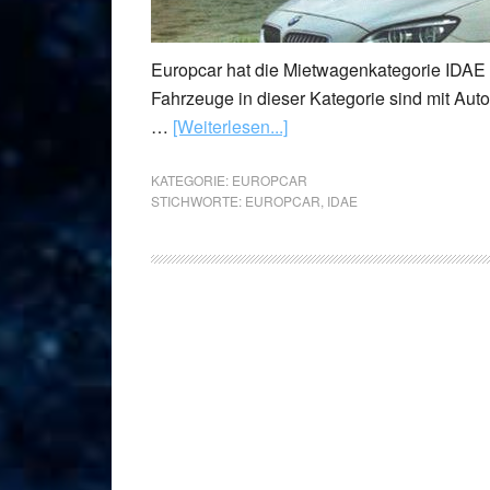
Europcar hat die Mietwagenkategorie IDAE e
Fahrzeuge in dieser Kategorie sind mit Au
…
[Weiterlesen...]
KATEGORIE:
EUROPCAR
STICHWORTE:
EUROPCAR
,
IDAE