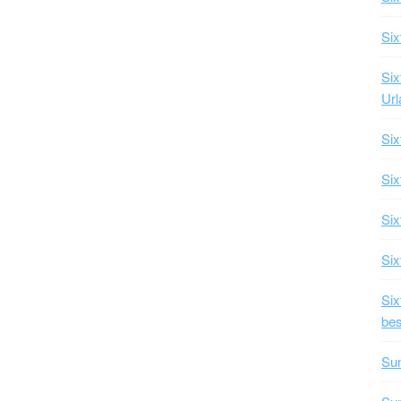
Six
Six
Url
Six
Six
Six
Six
Si
bes
Su