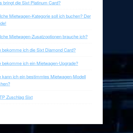
 bringt die Sixt Platinum Card?
che Mietwagen-Kategorie soll ich buchen? Der
de!
che Mietwagen-Zusatzoptionen brauche ich?
 bekomme ich die Sixt Diamond Card?
e bekomme ich ein Mietwagen-Upgrade?
 kann ich ein bestimmtes Mietwagen-Modell
chen?
P Zuschlag Sixt