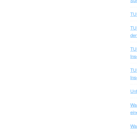
Sun
TUI
TUI
der
TUI
Ins
TUI
Ins
Unf
War
ein
Was