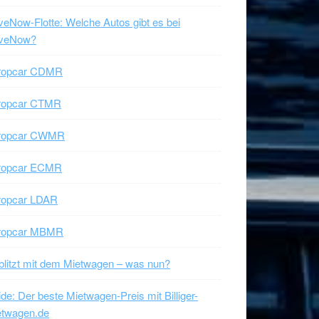
veNow-Flotte: Welche Autos gibt es bei
iveNow?
ropcar CDMR
ropcar CTMR
ropcar CWMR
ropcar ECMR
ropcar LDAR
ropcar MBMR
litzt mit dem Mietwagen – was nun?
de: Der beste Mietwagen-Preis mit Billiger-
etwagen.de