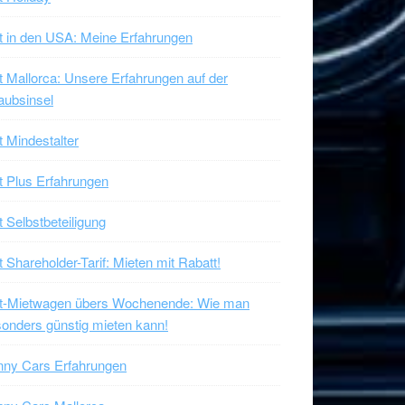
t in den USA: Meine Erfahrungen
t Mallorca: Unsere Erfahrungen auf der
aubsinsel
t Mindestalter
t Plus Erfahrungen
t Selbstbeteiligung
t Shareholder-Tarif: Mieten mit Rabatt!
xt-Mietwagen übers Wochenende: Wie man
onders günstig mieten kann!
nny Cars Erfahrungen