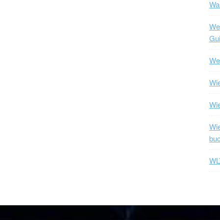
Was
Wel
Gui
Wel
Wie
Wi
Wie
bu
WLT