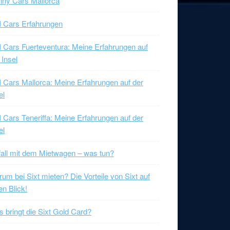
ny Cars Mallorca
 Cars Erfahrungen
 Cars Fuerteventura: Meine Erfahrungen auf
 Insel
 Cars Mallorca: Meine Erfahrungen auf der
el
 Cars Teneriffa: Meine Erfahrungen auf der
el
all mit dem Mietwagen – was tun?
um bei Sixt mieten? Die Vorteile von Sixt auf
en Blick!
 bringt die Sixt Gold Card?