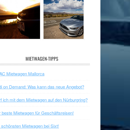
MIETWAGEN-TIPPS
AC Mietwagen Mallorca
di on Demand: Was kann das neue Angebot?
f ich mit dem Mietwagen auf den Nürburgring?
 beste Mietwagen für Geschäftsreisen!
 schönsten Mietwagen bei Sixt!