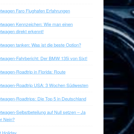
twagen Faro Flughafen Erfahrungen
etwagen Kennzeichen: Wie man einen
twagen direkt erkennt!
twagen tanken: Was ist die beste Option?
twagen-Fahrbericht: Der BMW 135i von Sixt!
twagen-Roadtrip in Florida: Route
etwagen-Roadtrip USA: 3 Wochen Südwesten
twagen-Roadtrips: Die Top 5 in Deutschland
twagen-Selbstbeteilung auf Null setzen – Ja
r Nein?
t Holiday