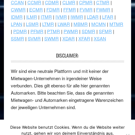
CCAN
|
CCMR
|
CDMR
|
CLMR
|
CPMR
|
CTMR
|
CWMR
|
ECMR
|
FDMR
|
FFMR
|
FVMR
|
FWMR
|
IDMR
|
ILMR
|
ITMR
|
IVMR
|
IWMR
|
LDAR
|
LFAR
|
LPAN
|
LSMR
|
LTMR
|
LWAR
|
MBMR
|
MCMN
|
MTMR
|
PDMR
|
PFMR
|
PTMR
|
PWMR
|
SDMR
|
SFMR
|
SSMR
|
SVMR
|
SWMR
|
XDAR
|
XFAR
|
XSAN
DISCLAIMER:
Wir sind eine neutrale Plattform und mit keiner der
Mietwagen-Unternehmen in irgendeiner Weise
verbunden. Dies gilt ebenso für alle hier genannten
Automarken. Bitte beachten Sie, dass die genannten
Mietwagen- und Automarken eingetragene Warenzeichen
der jeweiligen Unternehmen sind.
Diese Website benutzt Cookies. Wenn du die Website weiter
nutzt, gehen wir von deinem Einverständnis aus.