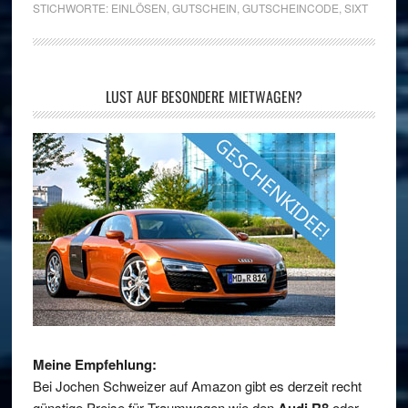
STICHWORTE:
EINLÖSEN
,
GUTSCHEIN
,
GUTSCHEINCODE
,
SIXT
LUST AUF BESONDERE MIETWAGEN?
Meine Empfehlung:
Bei Jochen Schweizer auf Amazon gibt es derzeit recht
günstige Preise für Traumwagen wie den
Audi R8
oder