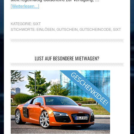
[Weiterlesen...]
KATEGORIE:
SIXT
STICHWORTE:
EINLÖSEN
,
GUTSCHEIN
,
GUTSCHEINCODE
,
SIXT
LUST AUF BESONDERE MIETWAGEN?