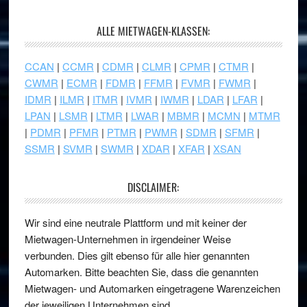
ALLE MIETWAGEN-KLASSEN:
CCAN
|
CCMR
|
CDMR
|
CLMR
|
CPMR
|
CTMR
|
CWMR
|
ECMR
|
FDMR
|
FFMR
|
FVMR
|
FWMR
|
IDMR
|
ILMR
|
ITMR
|
IVMR
|
IWMR
|
LDAR
|
LFAR
|
LPAN
|
LSMR
|
LTMR
|
LWAR
|
MBMR
|
MCMN
|
MTMR
|
PDMR
|
PFMR
|
PTMR
|
PWMR
|
SDMR
|
SFMR
|
SSMR
|
SVMR
|
SWMR
|
XDAR
|
XFAR
|
XSAN
DISCLAIMER:
Wir sind eine neutrale Plattform und mit keiner der
Mietwagen-Unternehmen in irgendeiner Weise
verbunden. Dies gilt ebenso für alle hier genannten
Automarken. Bitte beachten Sie, dass die genannten
Mietwagen- und Automarken eingetragene Warenzeichen
der jeweiligen Unternehmen sind.