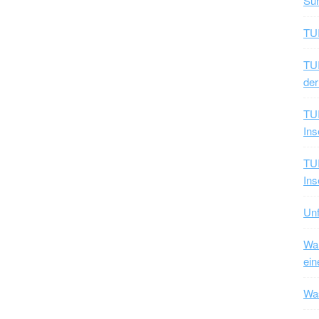
Sun
TUI
TUI
der
TUI
Ins
TUI
Ins
Unf
War
ein
Was