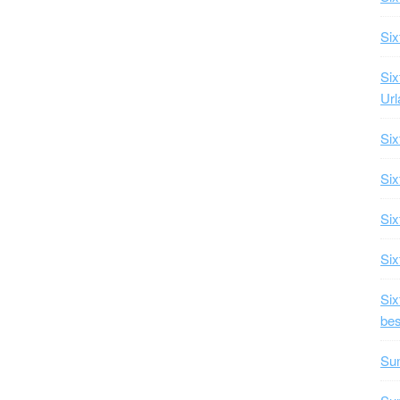
Six
Six
Url
Six
Six
Six
Six
Si
bes
Su