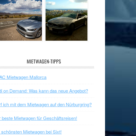
MIETWAGEN-TIPPS
AC Mietwagen Mallorca
di on Demand: Was kann das neue Angebot?
f ich mit dem Mietwagen auf den Nürburgring?
 beste Mietwagen für Geschäftsreisen!
 schönsten Mietwagen bei Sixt!