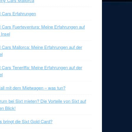
ny Cars Mallorca
 Cars Erfahrungen
 Cars Fuerteventura: Meine Erfahrungen auf
 Insel
 Cars Mallorca: Meine Erfahrungen auf der
el
 Cars Teneriffa: Meine Erfahrungen auf der
el
all mit dem Mietwagen – was tun?
um bei Sixt mieten? Die Vorteile von Sixt auf
en Blick!
 bringt die Sixt Gold Card?