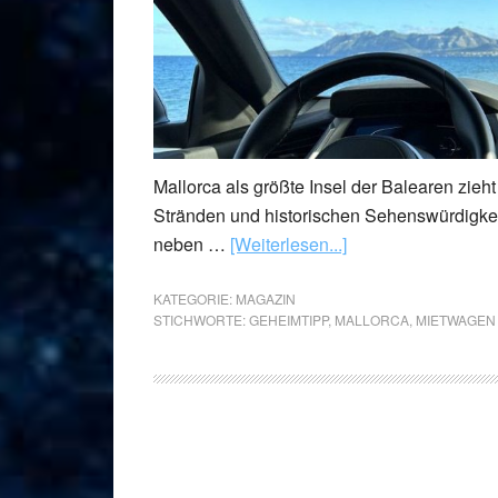
Mallorca als größte Insel der Balearen zieh
Stränden und historischen Sehenswürdigkeite
neben …
[Weiterlesen...]
KATEGORIE:
MAGAZIN
STICHWORTE:
GEHEIMTIPP
,
MALLORCA
,
MIETWAGEN