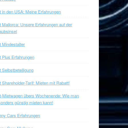
t in den USA: Meine Erfahrungen
t Mallorca: Unsere Erfahrungen auf der
aubsinsel
t Mindestalter
t Plus Erfahrungen
t Selbstbeteiligung
t Shareholder-Tarif: Mieten mit Rabatt!
xt-Mietwagen übers Wochenende: Wie man
onders günstig mieten kann!
nny Cars Erfahrungen