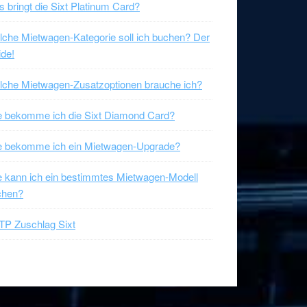
 bringt die Sixt Platinum Card?
che Mietwagen-Kategorie soll ich buchen? Der
de!
che Mietwagen-Zusatzoptionen brauche ich?
 bekomme ich die Sixt Diamond Card?
e bekomme ich ein Mietwagen-Upgrade?
 kann ich ein bestimmtes Mietwagen-Modell
chen?
P Zuschlag Sixt