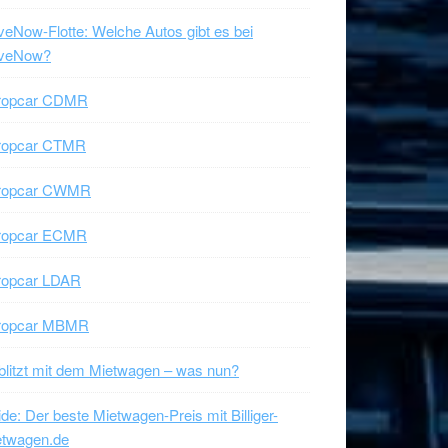
veNow-Flotte: Welche Autos gibt es bei
iveNow?
ropcar CDMR
ropcar CTMR
ropcar CWMR
ropcar ECMR
ropcar LDAR
ropcar MBMR
litzt mit dem Mietwagen – was nun?
de: Der beste Mietwagen-Preis mit Billiger-
etwagen.de