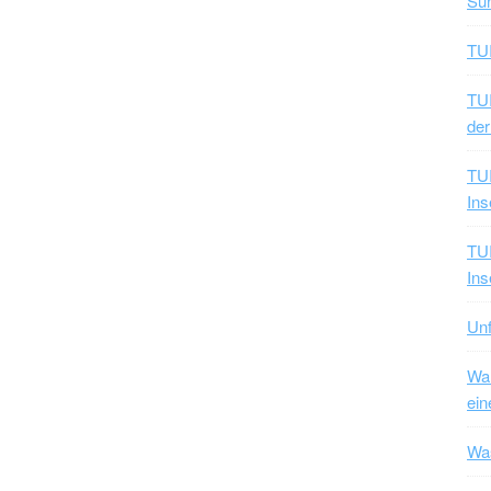
Sun
TUI
TUI
der
TUI
Ins
TUI
Ins
Unf
War
ein
Was