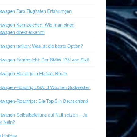
twagen Faro Flughafen Erfahrungen
etwagen Kennzeichen: Wie man einen
twagen direkt erkennt!
twagen tanken: Was ist die beste Option?
twagen-Fahrbericht: Der BMW 135i von Sixt!
twagen-Roadtrip in Florida: Route
etwagen-Roadtrip USA: 3 Wochen Südwesten
twagen-Roadtrips: Die Top 5 in Deutschland
twagen-Selbstbeteilung auf Null setzen – Ja
r Nein?
t Holiday