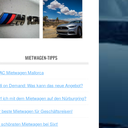
MIETWAGEN-TIPPS
AC Mietwagen Mallorca
di on Demand: Was kann das neue Angebot?
f ich mit dem Mietwagen auf den Nürburgring?
 beste Mietwagen für Geschäftsreisen!
 schönsten Mietwagen bei Sixt!