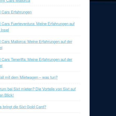
ny Cars Mallorca
 Cars Erfahrungen
 Cars Fuerteventura: Meine Erfahrungen auf
 Insel
 Cars Mallorca: Meine Erfahrungen auf der
el
 Cars Teneriffa: Meine Erfahrungen auf der
el
all mit dem Mietwagen – was tun?
um bei Sixt mieten? Die Vorteile von Sixt auf
en Blick!
 bringt die Sixt Gold Card?