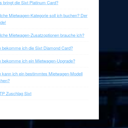
 bringt die Sixt Platinum Card?
che Mietwagen-Kategorie soll ich buchen? Der
de!
che Mietwagen-Zusatzoptionen brauche ich?
 bekomme ich die Sixt Diamond Card?
e bekomme ich ein Mietwagen-Upgrade?
 kann ich ein bestimmtes Mietwagen-Modell
chen?
P Zuschlag Sixt