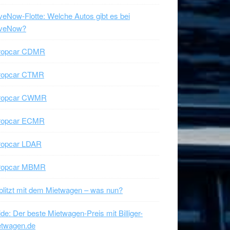
veNow-Flotte: Welche Autos gibt es bei
iveNow?
ropcar CDMR
ropcar CTMR
ropcar CWMR
ropcar ECMR
ropcar LDAR
ropcar MBMR
litzt mit dem Mietwagen – was nun?
de: Der beste Mietwagen-Preis mit Billiger-
etwagen.de