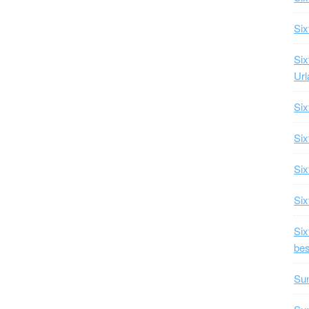
Six
Six
Url
Six
Six
Six
Six
Si
bes
Su