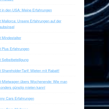
t in den USA: Meine Erfahrungen
t Mallorca: Unsere Erfahrungen auf der
aubsinsel
t Mindestalter
t Plus Erfahrungen
t Selbstbeteiligung
t Shareholder-Tarif: Mieten mit Rabatt!
xt-Mietwagen übers Wochenende: Wie man
onders günstig mieten kann!
nny Cars Erfahrungen