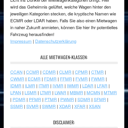
wird das Geheimnis gelüftet, welche Wagen hinter den
jeweiligen Kategorien stecken, die kryptische Namen wie
ECMR oder LDAR haben. Falls Sie also einen Mietwagen
in naher Zukunft anmieten, können Sie hier Ihr potentielles
Fahrzeug herausfinden!
Impressum
|
Datenschutzerklärung
ALLE MIETWAGEN-KLASSEN:
CCAN
|
CCMR
|
CDMR
|
CLMR
|
CPMR
|
CTMR
|
CWMR
|
ECMR
|
FDMR
|
FFMR
|
FVMR
|
FWMR
|
IDMR
|
ILMR
|
ITMR
|
IVMR
|
IWMR
|
LDAR
|
LFAR
|
LPAN
|
LSMR
|
LTMR
|
LWAR
|
MBMR
|
MCMN
|
MTMR
|
PDMR
|
PFMR
|
PTMR
|
PWMR
|
SDMR
|
SFMR
|
SSMR
|
SVMR
|
SWMR
|
XDAR
|
XFAR
|
XSAN
DISCLAIMER: