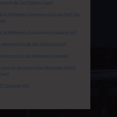
 bringt die Sixt Platinum Card?
che Mietwagen-Kategorie soll ich buchen? Der
de!
che Mietwagen-Zusatzoptionen brauche ich?
 bekomme ich die Sixt Diamond Card?
e bekomme ich ein Mietwagen-Upgrade?
 kann ich ein bestimmtes Mietwagen-Modell
chen?
P Zuschlag Sixt