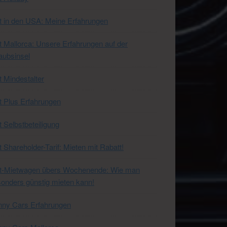
t in den USA: Meine Erfahrungen
t Mallorca: Unsere Erfahrungen auf der
aubsinsel
t Mindestalter
t Plus Erfahrungen
t Selbstbeteiligung
t Shareholder-Tarif: Mieten mit Rabatt!
xt-Mietwagen übers Wochenende: Wie man
onders günstig mieten kann!
nny Cars Erfahrungen