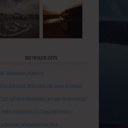
MIETWAGEN-TIPPS
AC Mietwagen Mallorca
di on Demand: Was kann das neue Angebot?
f ich mit dem Mietwagen auf den Nürburgring?
 beste Mietwagen für Geschäftsreisen!
 schönsten Mietwagen bei Sixt!