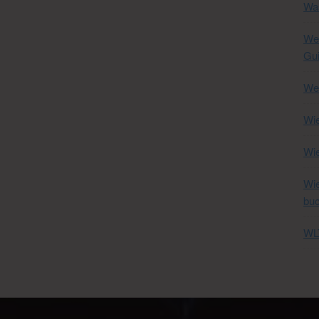
Was
Wel
Gui
Wel
Wie
Wi
Wie
bu
WLT