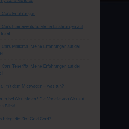
ny Cars Mallorca
 Cars Erfahrungen
 Cars Fuerteventura: Meine Erfahrungen auf
 Insel
 Cars Mallorca: Meine Erfahrungen auf der
el
 Cars Teneriffa: Meine Erfahrungen auf der
el
all mit dem Mietwagen – was tun?
um bei Sixt mieten? Die Vorteile von Sixt auf
en Blick!
 bringt die Sixt Gold Card?