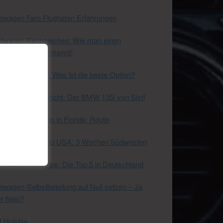
twagen Faro Flughafen Erfahrungen
etwagen Kennzeichen: Wie man einen
twagen direkt erkennt!
twagen tanken: Was ist die beste Option?
twagen-Fahrbericht: Der BMW 135i von Sixt!
twagen-Roadtrip in Florida: Route
etwagen-Roadtrip USA: 3 Wochen Südwesten
twagen-Roadtrips: Die Top 5 in Deutschland
twagen-Selbstbeteilung auf Null setzen – Ja
r Nein?
t Holiday