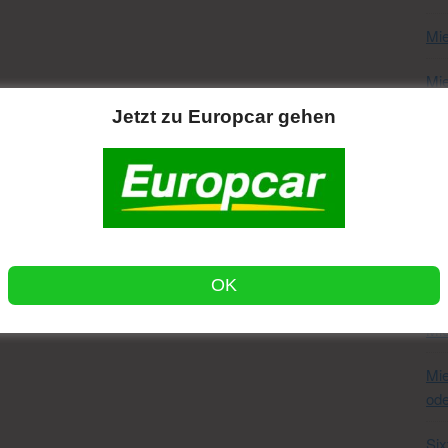
Mie
Mi
Mie
Jetzt zu Europcar gehen
Mie
Mie
Mie
Mi
OK
Mie
Mie
ode
Six