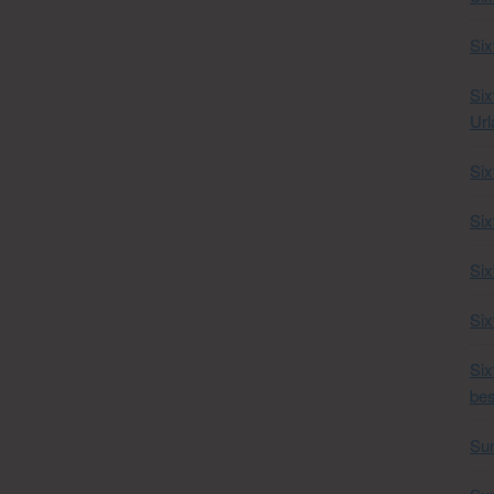
Six
Six
Url
Six
Six
Six
Six
Si
bes
Su