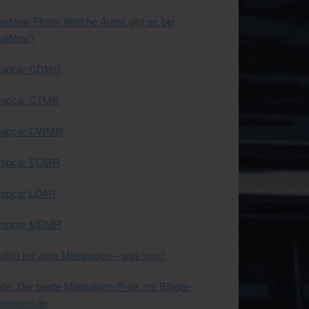
veNow-Flotte: Welche Autos gibt es bei
iveNow?
ropcar CDMR
ropcar CTMR
ropcar CWMR
ropcar ECMR
ropcar LDAR
ropcar MBMR
litzt mit dem Mietwagen – was nun?
de: Der beste Mietwagen-Preis mit Billiger-
etwagen.de