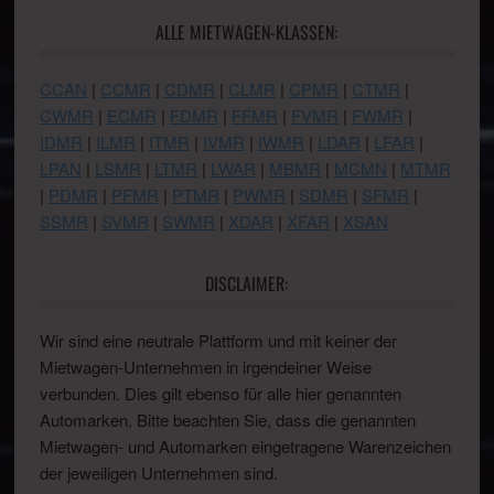
ALLE MIETWAGEN-KLASSEN:
CCAN
|
CCMR
|
CDMR
|
CLMR
|
CPMR
|
CTMR
|
CWMR
|
ECMR
|
FDMR
|
FFMR
|
FVMR
|
FWMR
|
IDMR
|
ILMR
|
ITMR
|
IVMR
|
IWMR
|
LDAR
|
LFAR
|
LPAN
|
LSMR
|
LTMR
|
LWAR
|
MBMR
|
MCMN
|
MTMR
|
PDMR
|
PFMR
|
PTMR
|
PWMR
|
SDMR
|
SFMR
|
SSMR
|
SVMR
|
SWMR
|
XDAR
|
XFAR
|
XSAN
DISCLAIMER:
Wir sind eine neutrale Plattform und mit keiner der
Mietwagen-Unternehmen in irgendeiner Weise
verbunden. Dies gilt ebenso für alle hier genannten
Automarken. Bitte beachten Sie, dass die genannten
Mietwagen- und Automarken eingetragene Warenzeichen
der jeweiligen Unternehmen sind.