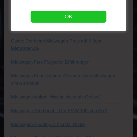
Europcar MBMR
OK
Geblitzt mit dem Mietwagen – was nun?
Guide: Der beste Mietwagen-Preis mit Billiger-
Mietwagen.de
Mietwagen Faro Flughafen Erfahrungen
Mietwagen Kennzeichen: Wie man einen Mietwagen
direkt erkennt!
Mietwagen tanken: Was ist die beste Option?
Mietwagen-Fahrbericht: Der BMW 135i von Sixt!
Mietwagen-Roadtrip in Florida: Route