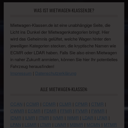
WAS IST MIETWAGEN-KLASSEN.DE?
Mietwagen-Klassen.de ist eine unabhängige Seite, die
Licht ins Dunkel der Mietwagenkategorien bringt. Hier
wird das Geheimnis gelüftet, welche Wagen hinter den
jeweiligen Kategorien stecken, die kryptische Namen wie
ECMR oder LDAR haben. Falls Sie also einen Mietwagen
in naher Zukunft anmieten, können Sie hier Ihr potentielles
Fahrzeug herausfinden!
Impressum
|
Datenschutzerklärung
ALLE MIETWAGEN-KLASSEN:
CCAN
|
CCMR
|
CDMR
|
CLMR
|
CPMR
|
CTMR
|
CWMR
|
ECMR
|
FDMR
|
FFMR
|
FVMR
|
FWMR
|
IDMR
|
ILMR
|
ITMR
|
IVMR
|
IWMR
|
LDAR
|
LFAR
|
LPAN
|
LSMR
|
LTMR
|
LWAR
|
MBMR
|
MCMN
|
MTMR